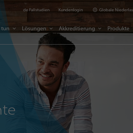
de Fallstudien
Kundenlogin
Globale Niederla
 tun
Lösungen
Akkreditierung
Produkte
hte