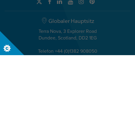
Globaler Hauptsitz
Terra Nova, 3 Explorer Road
Dundee, Scotland, DD2 1EG
Telefon +44 (0)1382 908050
Internationale Niederlassung
Zugerstrasse 70
CH-6340 Baar, Schweiz
Telefon +41 (0) 41 768 11 44
© The Insights Group Limited, 2025. Alle Rechte vorbehalten.
Insights Discovery Evaluator – Datenschutzrichtlinie
Rechtliche Hinweise/AGBs