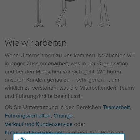
Wie wir arbeiten
Wenn Unternehmen zu uns kommen, beleuchten wir
in enger Zusammenarbeit, was in der Organisation
und bei den Menschen vor sich geht. Wir hören
unseren Kunden genau zu – sehr genau –, um
wirklich zu verstehen, was die Mitarbeitenden, Teams
und Führungskräfte beeinflusst.
Ob Sie Unterstützung in den Bereichen
Teamarbeit
,
Führungsverhalten
,
Change
,
Verkauf und Kundenservice
oder
Kultur und Engagement
benötigen: Ihre Reise mit