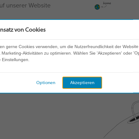
auf unserer Website
erändern – eine Person,
insatz von Cookies
r anderen. Doch das ist
en gerne Cookies verwenden, um die Nutzerfreundlichkeit der Website
ie am besten zur
Marketing-Aktivitäten zu optimieren. Wählen Sie 'Akzeptieren' oder 'O
e Einstellungen.
uns, wenn Sie meinen,
t.
Optionen
Akzeptieren
dien besuchen – auf