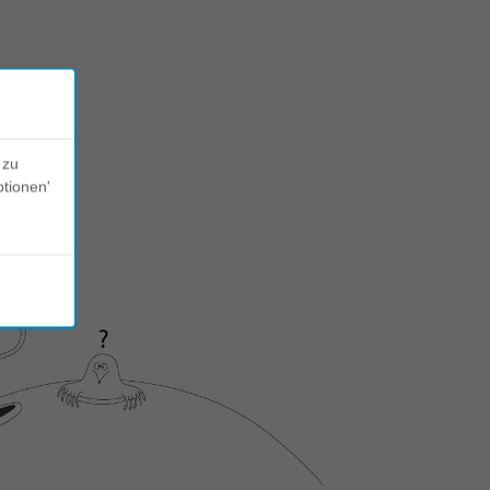
 zu
ptionen'