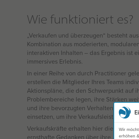
Wie funktioniert es?
Verkaufen und überzeugen“ besteht aus
Kombination aus moderierten, modulare
interaktiven Inhalten – das Ergebnis ist e
immersives Erlebnis.
In einer Reihe von durch Practitioner gel
erstellen die Mitglieder Ihres Teams indiv
Aktionspläne, die den Schwerpunkt auf ih
Problembereiche legen, ihre Stärken wei
und ihre bevorzugten Verhaltensweisen 
E
einsetzen, um ihre Verkaufsleistung zu st
Verkaufskräfte erhalten hier die Gelegenh
Wir möcht
ernsthafte Gedanken über ihre „persönli
erhöhen & 