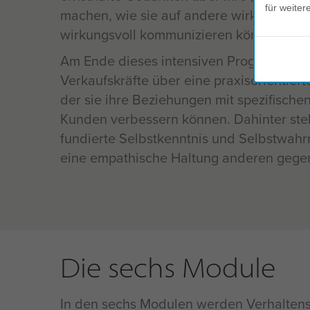
für weiter
machen, wie sie auf andere wirken und w
wirkungsvoll kommunizieren können.
Am Ende dieses intensiven Programms ve
Verkaufskräfte über eine praxisorientierte
der sie ihre Beziehungen mit spezifisch
Kunden verbessern können. Dahinter ste
fundierte Selbstkenntnis und Selbstwa
eine empathische Haltung anderen gege
Die sechs Module
In den sechs Modulen werden Verhalten