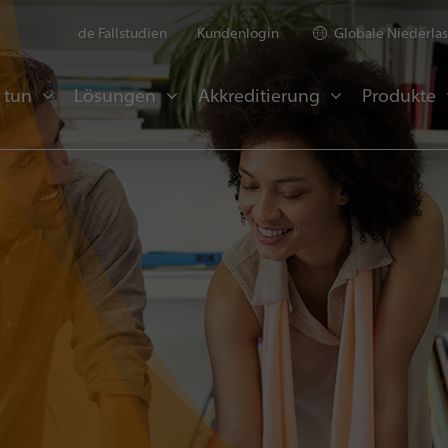
de Fallstudien
Kundenlogin
Globale Niederla
 tun
Lösungen
Akkreditierung
Produkte