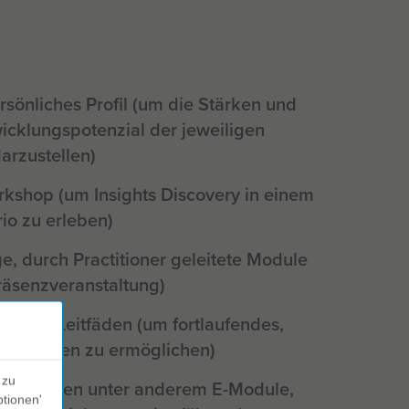
ersönliches Profil (um die Stärken und
icklungspotenzial der jeweiligen
arzustellen)
kshop (um Insights Discovery in einem
io zu erleben)
ge, durch Practitioner geleitete Module
Präsenzveranstaltung)
tzende Leitfäden (um fortlaufendes,
tes Lernen zu ermöglichen)
 zu
n umfassen unter anderem E-Module,
ptionen'