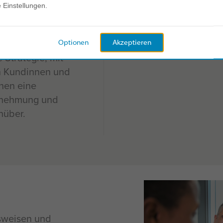
kurze Statemen
e Einstellungen.
ie sie
Informationsqu
rfügen Ihre
Optionen
Akzeptieren
 Strategie, mit
en Kundinnen und
hen eine
hrnehmung und
nüber.
sweisen und