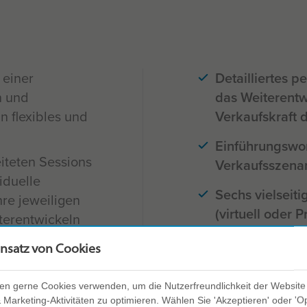
 einer
Detailliertes p
n und
das Weiterentw
in flexibles und
Verkaufskraft d
Einführungswor
eiteten Sessions
Verkaufsszenar
iduelle
Sechs vielseiti
re jeweiligen
(virtuell oder 
terentwickeln
wirksam
Sechs unterstü
insatz von Cookies
eigern
selbstgesteuer
eit, sich
en gerne Cookies verwenden, um die Nutzerfreundlichkeit der Website
Die Materialie
che Marke“ zu
Marketing-Aktivitäten zu optimieren. Wählen Sie 'Akzeptieren' oder 'O