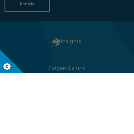
Kontakt
Folgen Sie uns
Globaler Hauptsitz
Terra Nova, 3 Explorer Road
Dundee, Scotland, DD2 1EG
Telefon +44 (0)1382 908050