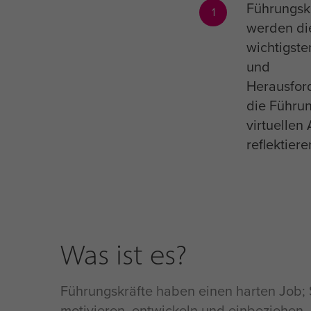
Führungsk
1
werden di
wichtigste
und
Herausfor
die Führun
virtuellen 
reflektiere
Was ist es?
Führungskräfte haben einen harten Job; 
motivieren, entwickeln und einbeziehen. 