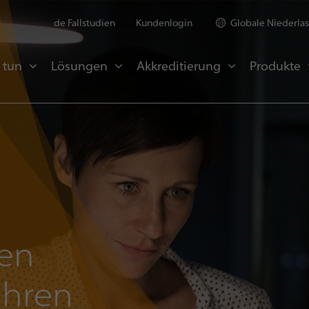
de Fallstudien
Kundenlogin
Globale Niederla
 tun
Lösungen
Akkreditierung
Produkte
len
ühren