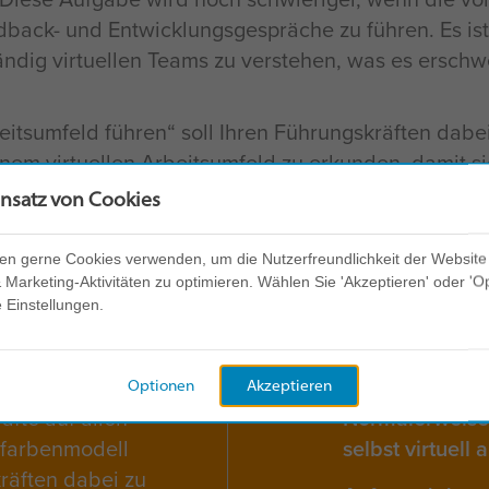
edback- und Entwicklungsgespräche zu führen. Es ist
ändig virtuellen Teams zu verstehen, was es erschw
itsumfeld führen“ soll Ihren Führungskräften dabei
m virtuellen Arbeitsumfeld zu erkunden, damit sie i
insatz von Cookies
en gerne Cookies verwenden, um die Nutzerfreundlichkeit der Website
Marketing-Aktivitäten zu optimieren. Wählen Sie 'Akzeptieren' oder 'O
e Einstellungen.
Optionen
Akzeptieren
fte auf allen
Normalerweise 
rfarbenmodell
selbst virtuell 
räften dabei zu