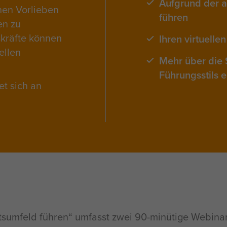
Aufgrund der ak
hen Vorlieben
führen
en zu
skräfte können
Ihren virtuell
ellen
Mehr über die 
Führungsstils 
et sich an
tsumfeld führen“ umfasst zwei 90-minütige Webinar