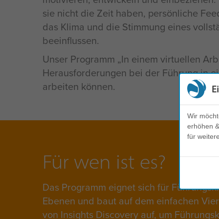
sie nicht die Zeit haben, persönliche Fe
das Klima und die Stimmung eines vollst
beeinflussen.
Unser Programm „In einem virtuellen Arbe
Herausforderungen bei der Führung in eine
arbeiten können.
E
Wir möcht
erhöhen & 
für weiter
Für wen ist es?
Das Programm eignet sich für Führungskrä
Ebenen und baut auf dem einfachen Vie
von Insights Discovery auf, um Führungsk