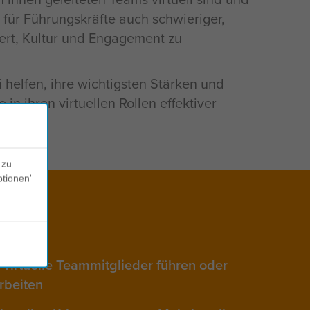
 für Führungskräfte auch schwieriger,
ert, Kultur und Engagement zu
 helfen, ihre wichtigsten Stärken und
n ihren virtuellen Rollen effektiver
 zu
ptionen'
virtuelle Teammitglieder führen oder
arbeiten