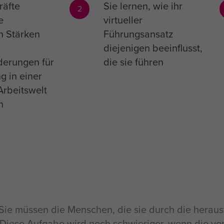
räfte
Sie lernen, wie ihr
2
e
virtueller
n Stärken
Führungsansatz
diejenigen beeinflusst,
derungen für
die sie führen
g in einer
Arbeitswelt
n
Sie müssen die Menschen, die sie durch die heraus
Diese Aufgabe wird noch schwieriger, wenn die von