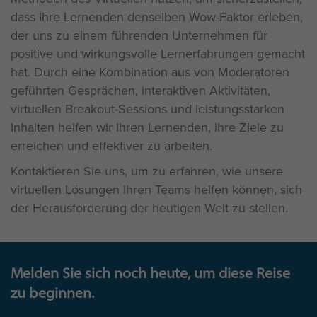
dass Ihre Lernenden denselben Wow-Faktor erleben,
der uns zu einem führenden Unternehmen für
positive und wirkungsvolle Lernerfahrungen gemacht
hat. Durch eine Kombination aus von Moderatoren
geführten Gesprächen, interaktiven Aktivitäten,
virtuellen Breakout-Sessions und leistungsstarken
Inhalten helfen wir Ihren Lernenden, ihre Ziele zu
erreichen und effektiver zu arbeiten.
Kontaktieren Sie uns, um zu erfahren, wie unsere
virtuellen Lösungen Ihren Teams helfen können, sich
der Herausforderung der heutigen Welt zu stellen.
Melden Sie sich noch heute, um diese Reise
zu beginnen.