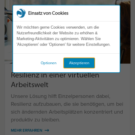
Einsatz von Cookies
Wir möchten gerne Cookies verwenden, um die
Nutzerfreundlichkeit der Website zu erhöhen &
Marketing-Aktivitäten zu optimieren. Wählen Sie
'Akzeptieren' oder 'Optionen' für weitere Einstellungen.
Optionen
Akzeptieren
Resilienz in einer virtuellen
Arbeitswelt
Unsere Lösung hilft Einzelpersonen dabei,
Resilienz aufzubauen, die sie benötigen, um bei
sich ändernden Arbeitsplätzen konzentriert und
produktiv zu bleiben.
MEHR ERFAHREN