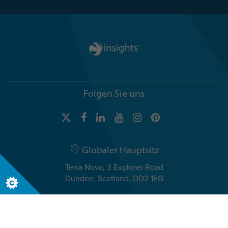
Folgen Sie uns
Globaler Hauptsitz
Terra Nova, 3 Explorer Road
Dundee, Scotland, DD2 1EG
Telefon +44 (0)1382 908050
Internationale Niederlassung