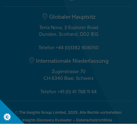
Globaler Hauptsitz
Terra Nova, 3 Explorer Road
Dundee, Scotland, DD2 1EG
Telefon +44 (0)1382 908050
Internationale Niederlassung
Zugerstrasse 70
CH-6340 Baar, Schweiz
Telefon +41 (0) 41 768 11 44
© The Insights Group Limited, 2025. Alle Rechte vorbehalten.
Insights Discovery Evaluator – Datenschutzrichtlinie
Rechtliche Hinweise/AGBs