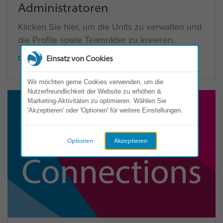
Administratoren
Klicken Sie hier, um die Units zu verwalten und
die Profile sowie Teamräder zu kreieren.
DAS LOGIN
Einsatz von Cookies
Wir möchten gerne Cookies verwenden, um die
Nutzerfreundlichkeit der Website zu erhöhen &
Marketing-Aktivitäten zu optimieren. Wählen Sie
'Akzeptieren' oder 'Optionen' für weitere Einstellungen.
Optionen
Akzeptieren