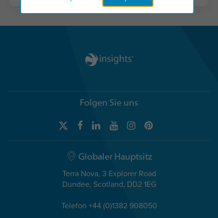
Folgen Sie uns
Globaler Hauptsitz
Terra Nova, 3 Explorer Road
Dundee, Scotland, DD2 1EG
Telefon +44 (0)1382 908050